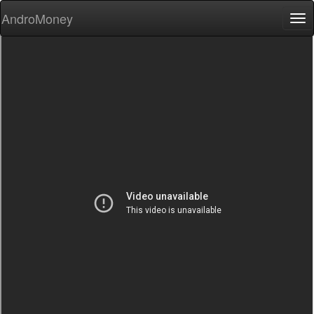
AndroMoney
Tog
nav