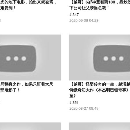
见光的地下电影，拍出来就被骂，
【越哥】6岁神童智商180，靠炒
再难复制！
下公司让父亲当总裁！
# 347
4
2020-09-06 04:23
总局翻身之作，如果只盯着大尺
【越哥】怪婴传奇的一生，越活越年
这部电影了！
诗级奇幻大作《本杰明巴顿奇事
童》
1
# 351
2020-08-27 08:49