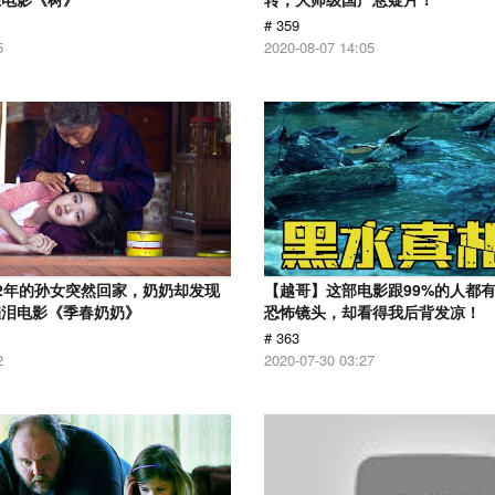
# 359
5
2020-08-07 14:05
2年的孙女突然回家，奶奶却发现
【越哥】这部电影跟99%的人都
催泪电影《季春奶奶》
恐怖镜头，却看得我后背发凉！
# 363
2
2020-07-30 03:27