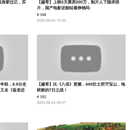
股身家过亿，买
【越哥】上映5天票房200万，制片人下跪求排
片，国产电影还能站着挣钱吗
# 348
2020-09-03 10:30
轻，8.9分史
【越哥】比《八佰》更燃，600壮士死守宝山，地
》又名《返老还
狱般的7日之战！
# 352
2020-08-24 09:47