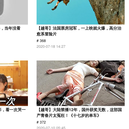
影，当年没看
【越哥】法国票房冠军，一上映就火爆，高分治
愈系冒险片
# 368
2020-07-18 14:27
影，看一次哭一
【越哥】大陆禁播12年，国外获奖无数，这部国
产青春片太冤枉！《十七岁的单车》
# 372
2020-07-10 05:45