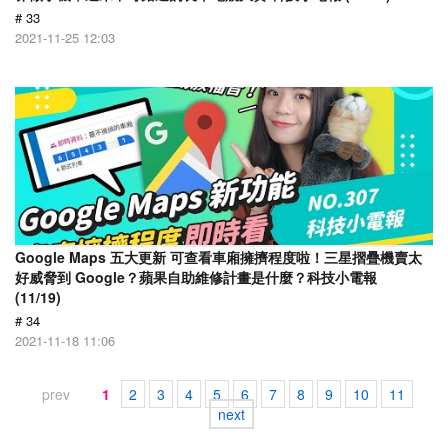
# 33
2021-11-25 12:03
Google Maps 五大更新 可查看車廂擁擠程度啦！三星摺疊機賣太
好威脅到 Google？蘋果自助維修計畫是什麼？科技小電報
(11/19)
# 34
2021-11-18 11:06
prev
1
2
3
4
5
6
7
8
9
10
11
next