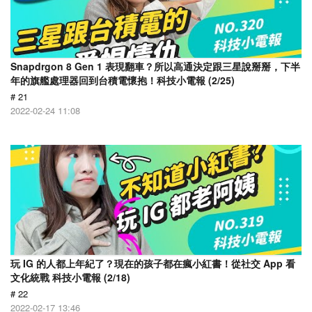
Snapdrgon 8 Gen 1 表現翻車？所以高通決定跟三星說掰掰，下半
年的旗艦處理器回到台積電懷抱！科技小電報 (2/25)
# 21
2022-02-24 11:08
玩 IG 的人都上年紀了？現在的孩子都在瘋小紅書！從社交 App 看
文化統戰 科技小電報 (2/18)
# 22
2022-02-17 13:46