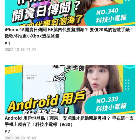
iPhone15開賣日傳聞 SE第四代要剪瀏海？ 要價20萬的智慧手錶！
微軟將推更小Xbox造型冰箱
# 1
2022-10-13 17:24
Android 用戶也登島！蘋果、安卓誰才是動態島鼻祖？ 早在這一支
手機上就有了！科技小電報（9/30）
# 2
2022-09-29 16:46