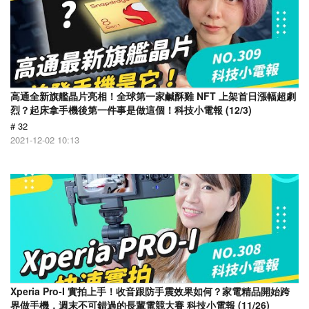
高通全新旗艦晶片亮相！全球第一家鹹酥雞 NFT 上架首日漲幅超劇
烈？起床拿手機後第一件事是做這個！科技小電報 (12/3)
# 32
2021-12-02 10:13
Xperia Pro-I 實拍上手！收音跟防手震效果如何？家電精品開始跨
界做手機，週末不可錯過的長輩電競大賽 科技小電報 (11/26)