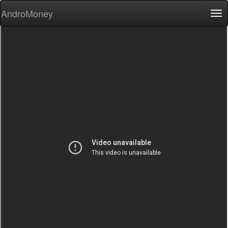
AndroMoney
Tog
nav