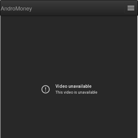
AndroMoney
Tog
nav