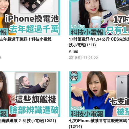
池 去年超過千萬顆！科技小電報
17吋筆電只有1.34公斤 CES先
技小電報(1/11)
# 180
0
2019-01-11 01:00
辨識遭破？ 科技小電報(12/21)
七支iPhone被禁售有這麼嚴重
(12/14)