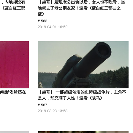
影，内地却没有
【越哥】发现老公出轨以后，女人也不吃亏，当
看《蓝白红三部
晚就去了老公朋友家！速看《蓝白红三部曲之
蓝》
# 563
2019-04-01 16:52
的电影依然还在
【越哥】 一部超级催泪的史诗级战争片，主角不
是人，却充满了人性！速看《战马》
# 567
2019-03-23 13:58