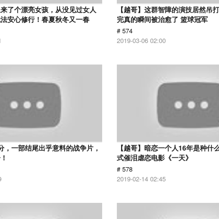
里来了个漂亮女孩，从没见过女人
【越哥】这群智障的演技居然吊
无法安心修行！春夏秋冬又一春
完真的瞬间被治愈了 篮球冠军
# 574
1
2019-03-06 02:00
分，一部结尾出乎意料的战争片，
【越哥】暗恋一个人16年是种什
冷！
式催泪虐恋电影《一天》
# 578
9
2019-02-14 02:45