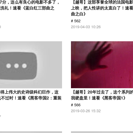
.7分，这么有良心的电影不多了，
【越哥】这部享誉全球的法国电
的洗礼！速看《蓝白红三部曲之
上映，把人性讲的太直白了！速
曲之白》
# 562
0
2019-04-03 10:26
称得上伟大的史诗级科幻巨作，这
【越哥】20年过去了，这个系列
也不过时！速看《黑客帝国2：重装
我硬盘里！速看《黑客帝国1》
# 566
2019-03-26 15:32
7