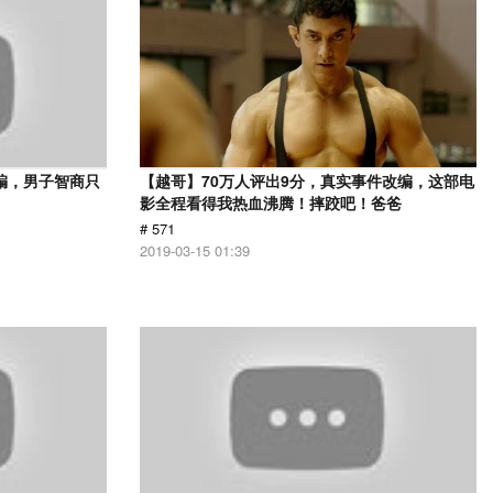
编，男子智商只
【越哥】70万人评出9分，真实事件改编，这部电
影全程看得我热血沸腾！摔跤吧！爸爸
# 571
2019-03-15 01:39