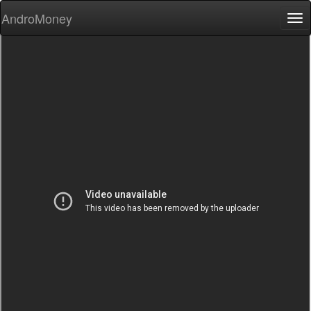
AndroMoney
Tog
nav