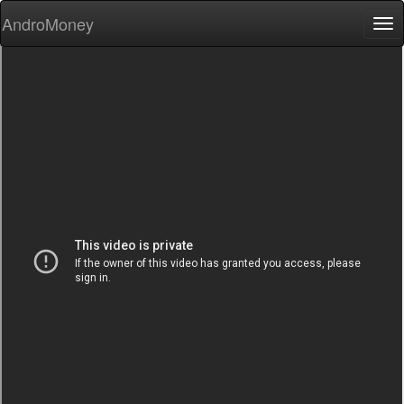
AndroMoney
Tog
nav