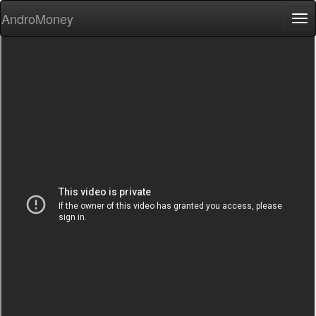
AndroMoney
Tog
nav