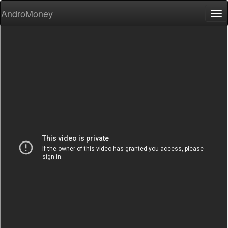
AndroMoney
Tog
nav