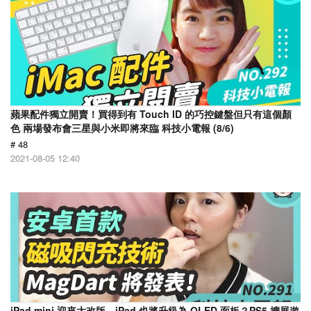
蘋果配件獨立開賣！買得到有 Touch ID 的巧控鍵盤但只有這個顏
色 兩場發布會三星與小米即將來臨 科技小電報 (8/6)
# 48
2021-08-05 12:40
iPad mini 迎來大改版、iPad 也將升級為 OLED 面板？PS5 擴展遊