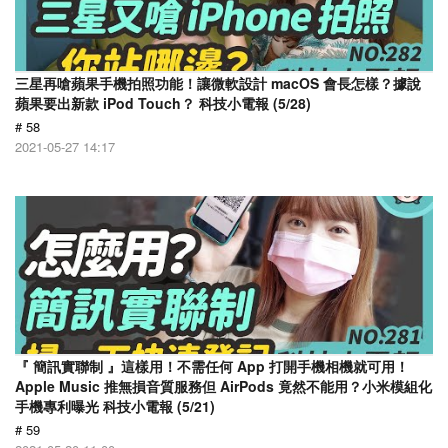
三星再嗆蘋果手機拍照功能！讓微軟設計 macOS 會長怎樣？據說
蘋果要出新款 iPod Touch？ 科技小電報 (5/28)
# 58
2021-05-27 14:17
『 簡訊實聯制 』這樣用！不需任何 App 打開手機相機就可用！
Apple Music 推無損音質服務但 AirPods 竟然不能用？小米模組化
手機專利曝光 科技小電報 (5/21)
# 59