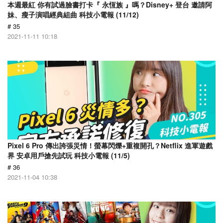
本週最紅 你有試過臉書打卡『 永恆族 』嗎？Disney+ 登台 邀請阿
妹、瘦子演唱經典組曲 科技小電報 (11/12)
# 35
2021-11-11 10:18
Pixel 6 Pro 傳出誇張災情！螢幕閃爍+重複開孔？Netflix 進軍遊戲
界 安卓用戶搶先試玩 科技小電報 (11/5)
# 36
2021-11-04 10:38