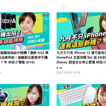
艦規格給中階機？微軟 9/22 舉
九月不只有 iPhone 13 還可能
新品將亮相！德國新法案要求手機
HomePod 支援用嘿 Siri 放 K
 年 科技小電報 (9/10)
Disney 頻道在台停止營運 科技小電
# 44
6
2021-09-02 10:45