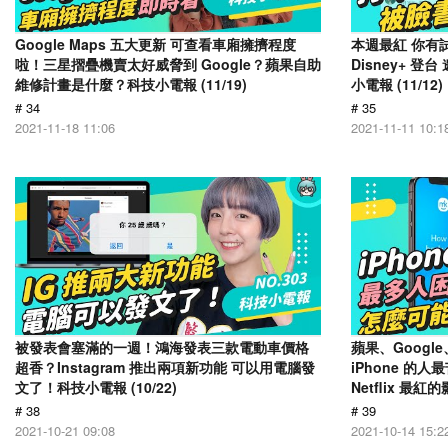
Google Maps 五大更新 可查看車廂擁擠程度
本週最紅 你有
啦！三星摺疊機賣太好威脅到 Google？蘋果自助
Disney+ 
維修計畫是什麼？科技小電報 (11/19)
小電報 (11/12)
# 34
# 35
2021-11-18 11:06
2021-11-11 10:1
被發表會塞滿的一週！鴻海發表三款電動車價格
蘋果、Goog
超香？Instagram 推出兩項新功能 可以用電腦發
iPhone 的
文了！科技小電報 (10/22)
Netflix 最紅
# 38
# 39
2021-10-21 09:08
2021-10-14 15:2