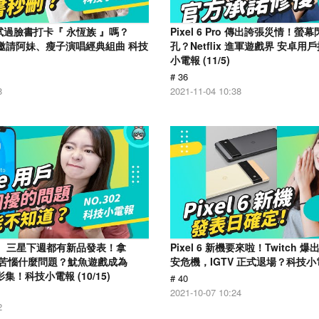
試過臉書打卡『 永恆族 』嗎？
Pixel 6 Pro 傳出誇張災情！螢
登台 邀請阿妹、瘦子演唱經典組曲 科技
孔？Netflix 進軍遊戲界 安卓用
小電報 (11/5)
# 36
8
2021-11-04 10:38
le、三星下週都有新品發表！拿
Pixel 6 新機要來啦！Twitch
人最苦惱什麼問題？魷魚遊戲成為
安危機，IGTV 正式退場？科技小電報
的影集！科技小電報 (10/15)
# 40
2021-10-07 10:24
2