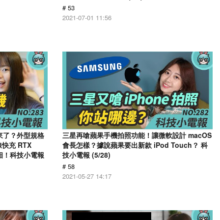
# 53
2021-07-01 11:56
機要來了？外型規格
三星再嗆蘋果手機拍照功能！讓微軟設計 macOS
快充 RTX
會長怎樣？據說蘋果要出新款 iPod Touch？ 科
x 亮相！科技小電報
技小電報 (5/28)
# 58
2021-05-27 14:17