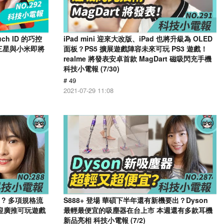
h ID 的巧控
iPad mini 迎來大改版、iPad 也將升級為 OLED
三星與小米即將
面板？PS5 擴展遊戲陣容未來可玩 PS3 遊戲！
realme 將發表安卓首款 MagDart 磁吸閃充手機
科技小電報 (7/30)
# 49
2021-07-29 11:08
2s ? 多項規格流
S888+ 登場 華碩下半年還有新機要出？Dyson
？ 迎廣推可玩遊戲
最輕最便宜的吸塵器在台上市 本週還有多款耳機
新品亮相 科技小電報 (7/2)