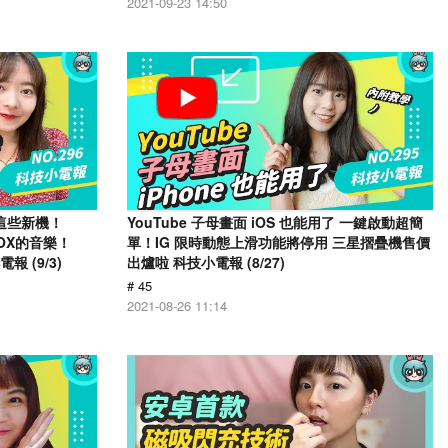
2021-09-23 14:50
有這些新機！
YouTube 子母畫面 iOS 也能用了 一鍵啟動超簡
KBOX的音樂！
單！IG 限時動態上滑功能將停用 三星摺疊機售價
報 (9/3)
出爐啦 科技小電報 (8/27)
# 45
2021-08-26 11:14