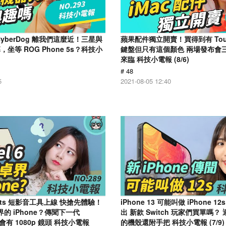
yberDog 離我們這麼近！三星與
蘋果配件獨立開賣！買得到有 Touc
坐等 ROG Phone 5s？科技小
鍵盤但只有這個顏色 兩場發布會
來臨 科技小電報 (8/6)
# 48
5
2021-08-05 12:40
horts 短影音工具上線 快搶先體驗！
iPhone 13 可能叫做 iPhone 1
安卓界的 iPhone？傳聞下一代
出 新款 Switch 玩家們買單嗎
o 會有 1080p 鏡頭 科技小電報
的機殼還附手把 科技小電報 (7/9)