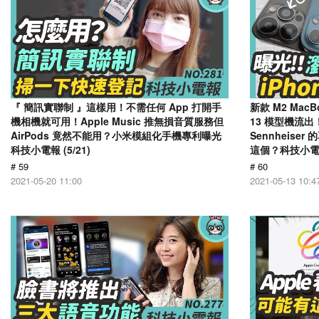
『 簡訊實聯制 』這樣用！不需任何 App 打開手
新款 M2 MacB
機相機就可用！Apple Music 推無損音質服務但
13 模型機流出
AirPods 竟然不能用？小米模組化手機專利曝光
Sennheis
科技小電報 (5/21)
這個？科技小電報 
# 59
# 60
2021-05-20 11:00
2021-05-13 10:4