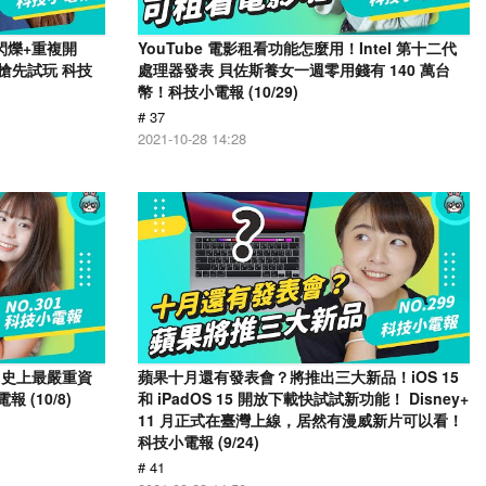
幕閃爍+重複開
YouTube 電影租看功能怎麼用！Intel 第十二代
戶搶先試玩 科技
處理器發表 貝佐斯養女一週零用錢有 140 萬台
幣！科技小電報 (10/29)
# 37
2021-10-28 14:28
 爆出史上最嚴重資
蘋果十月還有發表會？將推出三大新品！iOS 15
 (10/8)
和 iPadOS 15 開放下載快試試新功能！ Disney+
11 月正式在臺灣上線，居然有漫威新片可以看！
科技小電報 (9/24)
# 41