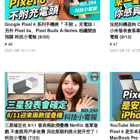
Google Pixel 6 系列手機將『 不附 』充電頭！
沒想到機器狗 C
另外 Pixel 5a、Pixel Buds A-Series 相繼開放
小米發表會落幕，
預購 科技小電報 (8/20)
電報 (8/13)
# 46
# 47
2021-08-19 11:01
2021-08-12 12:5
三星確定在 8/11 發表兩款摺疊機 Netflix 進軍遊
YouTube S
戲 不會跟用戶多收費 貝佐斯順利搭火箭升空了！
Pixel 6 是
科技小電報 (7/23)
MacBook Pr