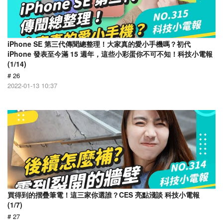
iPhone SE 第三代傳聞總整理！大家真的愛小手機嗎？初代
iPhone 發表至今滿 15 週年，這些小彩蛋你不可不知！科技小電報
(1/14)
# 26
2022-01-13 10:37
買得到的摺疊筆電！這三家你選誰？CES 亮點淺談 科技小電報
(1/7)
# 27