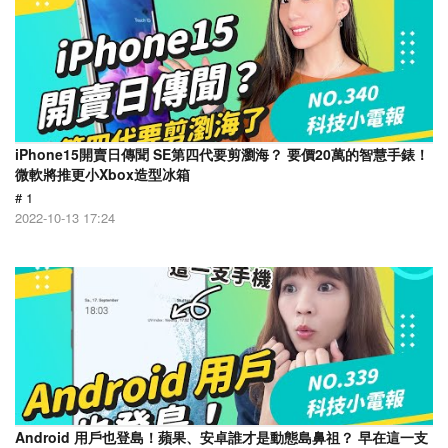
iPhone15開賣日傳聞 SE第四代要剪瀏海？ 要價20萬的智慧手錶！
微軟將推更小Xbox造型冰箱
# 1
2022-10-13 17:24
Android 用戶也登島！蘋果、安卓誰才是動態島鼻祖？ 早在這一支