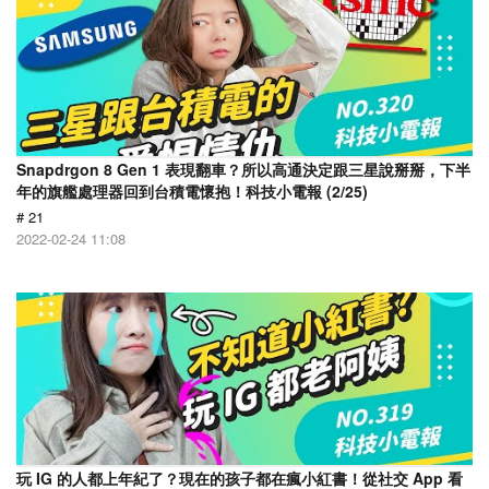
Snapdrgon 8 Gen 1 表現翻車？所以高通決定跟三星說掰掰，下半
年的旗艦處理器回到台積電懷抱！科技小電報 (2/25)
# 21
2022-02-24 11:08
玩 IG 的人都上年紀了？現在的孩子都在瘋小紅書！從社交 App 看