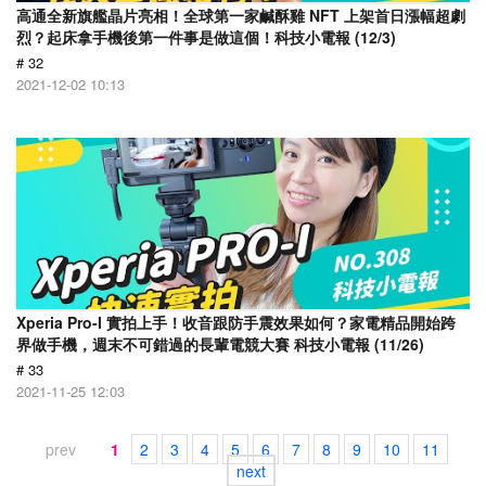
高通全新旗艦晶片亮相！全球第一家鹹酥雞 NFT 上架首日漲幅超劇
烈？起床拿手機後第一件事是做這個！科技小電報 (12/3)
# 32
2021-12-02 10:13
Xperia Pro-I 實拍上手！收音跟防手震效果如何？家電精品開始跨
界做手機，週末不可錯過的長輩電競大賽 科技小電報 (11/26)
# 33
2021-11-25 12:03
prev
1
2
3
4
5
6
7
8
9
10
11
next