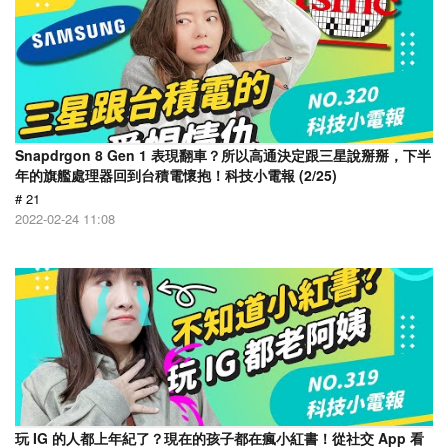
Snapdrgon 8 Gen 1 表現翻車？所以高通決定跟三星說掰掰，下半
年的旗艦處理器回到台積電懷抱！科技小電報 (2/25)
# 21
2022-02-24 11:08
玩 IG 的人都上年紀了？現在的孩子都在瘋小紅書！從社交 App 看