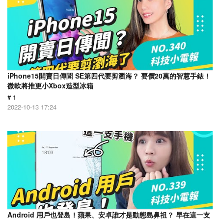
iPhone15開賣日傳聞 SE第四代要剪瀏海？ 要價20萬的智慧手錶！
微軟將推更小Xbox造型冰箱
# 1
2022-10-13 17:24
Android 用戶也登島！蘋果、安卓誰才是動態島鼻祖？ 早在這一支