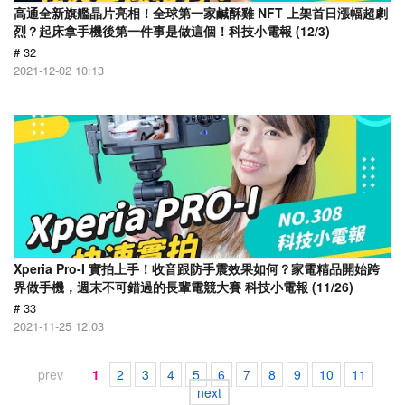
高通全新旗艦晶片亮相！全球第一家鹹酥雞 NFT 上架首日漲幅超劇
烈？起床拿手機後第一件事是做這個！科技小電報 (12/3)
# 32
2021-12-02 10:13
Xperia Pro-I 實拍上手！收音跟防手震效果如何？家電精品開始跨
界做手機，週末不可錯過的長輩電競大賽 科技小電報 (11/26)
# 33
2021-11-25 12:03
prev
1
2
3
4
5
6
7
8
9
10
11
next