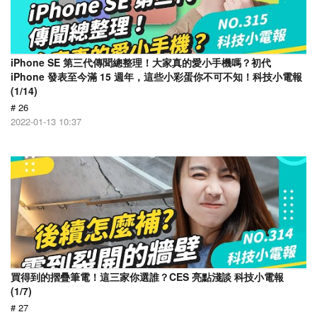
iPhone SE 第三代傳聞總整理！大家真的愛小手機嗎？初代
iPhone 發表至今滿 15 週年，這些小彩蛋你不可不知！科技小電報
(1/14)
# 26
2022-01-13 10:37
買得到的摺疊筆電！這三家你選誰？CES 亮點淺談 科技小電報
(1/7)
# 27