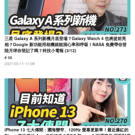
三星 Galaxy A 系列新機月底登場？Galaxy Watch 4 也將提前亮
相？Google 新功能用相機就能測心率和呼吸！NASA 免費帶你登
陸月球你登記了嗎？科技小電報 (3/12)
# 68
2021-03-11 11:08
iPhone 13 七大傳聞：瀏海變窄、120Hz 螢幕更新率！最近爆紅的