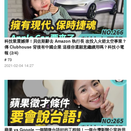
科技業震撼彈！貝佐斯辭去 Amazon 執行長 改投入火箭太空事業？
傳 Clubhouse 背後有中國企業 這樣你還願意繼續用嗎？科技小電
報 (2/4)
# 73
2021-02-04 14:27
蘋果 vs Google 一個開徵台語好的工程師！一個台灣新辦公室啟用