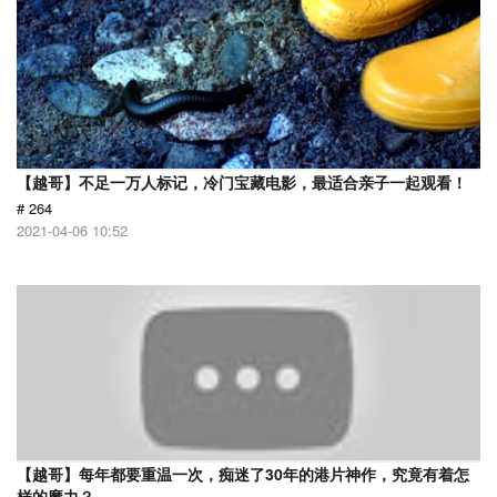
【越哥】不足一万人标记，冷门宝藏电影，最适合亲子一起观看！
# 264
2021-04-06 10:52
【越哥】每年都要重温一次，痴迷了30年的港片神作，究竟有着怎
样的魔力？