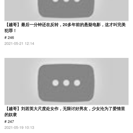
【越哥】最后一分钟还在反转，20多年前的悬疑电影，这才叫完美
犯罪！
# 246
2021-05-21 12:14
【越哥】刘若英大尺度处女作，无限讨好男友，少女沦为了爱情里
的奴隶
# 247
2021-05-19 10:13