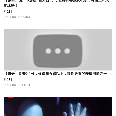
【越哥】国产电影版“狂人日记”，难得的鲁迅式电影，可惜至今未
能上映！
# 231
2021-06-23 09:59
【越哥】豆瓣9.1分，值得刷五遍以上，情侣必看的爱情电影之一
# 234
2021-06-19 14:13