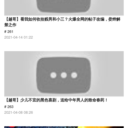
【越哥】看我如何收拾贱男和小三？火爆全网的帖子改编，娄烨解
禁之作
# 261
2021-04-14 01:22
【越哥】少儿不宜的黑色喜剧，送给中年男人的致命春药！
# 263
2021-04-08 08:26