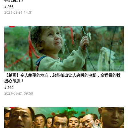
# 266
2021-03-31 14:01
【越哥】令人绝望的地方，总能拍出让人尖叫的电影，全程看的我
提心吊胆！
# 269
2021-03-24 09:56