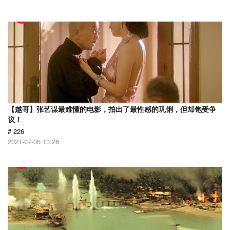
【越哥】张艺谋最难懂的电影，拍出了最性感的巩俐，但却饱受争
议！
# 226
2021-07-05 13:26