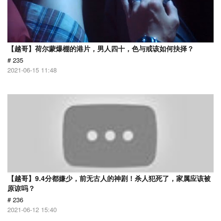
【越哥】荷尔蒙爆棚的港片，男人四十，色与戒该如何抉择？
# 235
2021-06-15 11:48
【越哥】9.4分都嫌少，前无古人的神剧！杀人犯死了，家属应该被
原谅吗？
# 236
2021-06-12 15:40