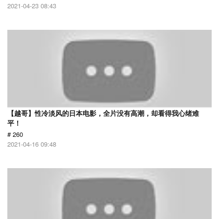
2021-04-23 08:43
【越哥】性冷淡风的日本电影，全片没有高潮，却看得我心绪难
平！
# 260
2021-04-16 09:48