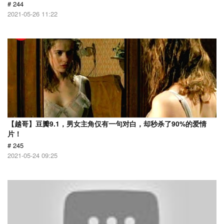
# 244
2021-05-26 11:22
【越哥】豆瓣9.1，男女主角仅有一句对白，却秒杀了90%的爱情
片！
# 245
2021-05-24 09:25