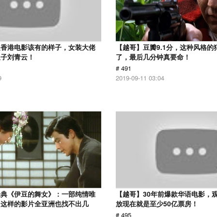
是香港电影该有的样子，女装大佬
【越哥】豆瓣9.1分，这种风格的
皇子刘青云！
了，最后几分钟真要命！
# 491
9
2019-09-11 03:04
经典《伊豆的舞女》：一部纯情唯
【越哥】30年前爆款华语电影，
，这样的影片全亚洲也找不出几
放现在就是至少50亿票房！
# 495