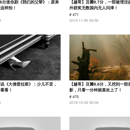
.6分迷你剧《我们的父辈》：原来
【越哥】豆瓣8.7分，一部被埋没
以这样拍！
外获奖无数国内无人问津！
# 471
9
2019-11-06 09:56
解说《大佛普拉斯》：少儿不宜，
【越哥】豆瓣8.6分，又挖到一部
要看看！
影，只看一分钟就喜欢上了！
# 475
6
2019-10-28 06:08