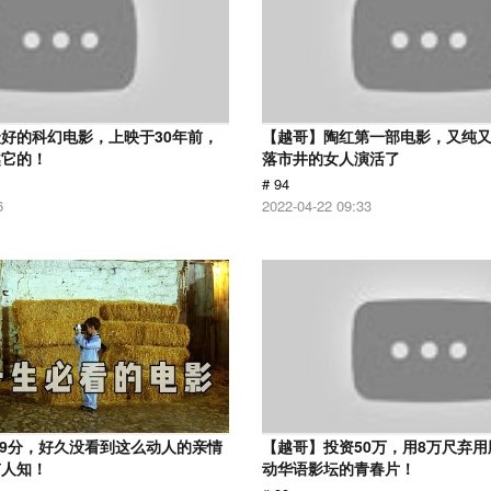
好的科幻电影，上映于30年前，
【越哥】陶红第一部电影，又纯
越它的！
落市井的女人演活了
# 94
6
2022-04-22 09:33
.9分，好久没看到这么动人的亲情
【越哥】投资50万，用8万尺弃
有人知！
动华语影坛的青春片！