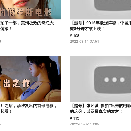
斯拍了一部，美到极致的奇幻大
【越哥】2016年最强阵容，中国
心荡漾！
减8分钟才敢上映！
# 108
6
2022-03-14 07:51
戒》之后，汤唯复出的首部电影，
【越哥】张艺谋“偷拍”出来的电
一起看！
的巩俐，以及最真实的农村！
# 113
5
2022-03-02 10:09