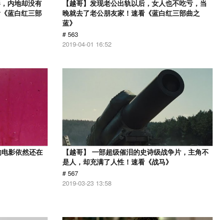
影，内地却没有
【越哥】发现老公出轨以后，女人也不吃亏，当
看《蓝白红三部
晚就去了老公朋友家！速看《蓝白红三部曲之
蓝》
# 563
2019-04-01 16:52
的电影依然还在
【越哥】 一部超级催泪的史诗级战争片，主角不
是人，却充满了人性！速看《战马》
# 567
2019-03-23 13:58