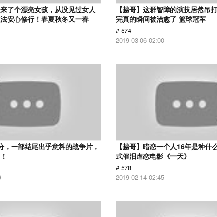
里来了个漂亮女孩，从没见过女人
【越哥】这群智障的演技居然吊
无法安心修行！春夏秋冬又一春
完真的瞬间被治愈了 篮球冠军
# 574
1
2019-03-06 02:00
分，一部结尾出乎意料的战争片，
【越哥】暗恋一个人16年是种什
冷！
式催泪虐恋电影《一天》
# 578
9
2019-02-14 02:45