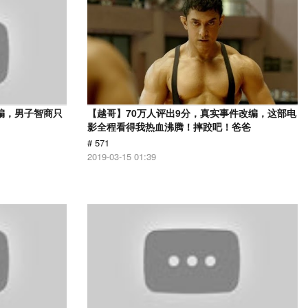
编，男子智商只
【越哥】70万人评出9分，真实事件改编，这部电
影全程看得我热血沸腾！摔跤吧！爸爸
# 571
2019-03-15 01:39