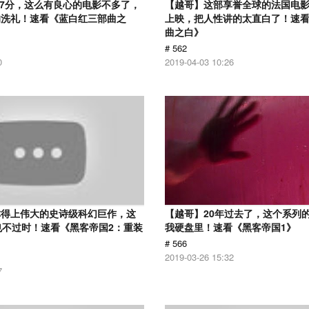
.7分，这么有良心的电影不多了，
【越哥】这部享誉全球的法国电
的洗礼！速看《蓝白红三部曲之
上映，把人性讲的太直白了！速
曲之白》
# 562
0
2019-04-03 10:26
称得上伟大的史诗级科幻巨作，这
【越哥】20年过去了，这个系列
也不过时！速看《黑客帝国2：重装
我硬盘里！速看《黑客帝国1》
# 566
2019-03-26 15:32
7