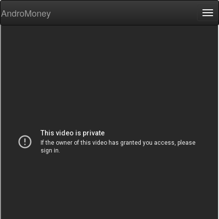
AndroMoney
Tog
nav