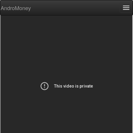
AndroMoney
Tog
nav