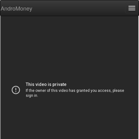
AndroMoney
Tog
nav