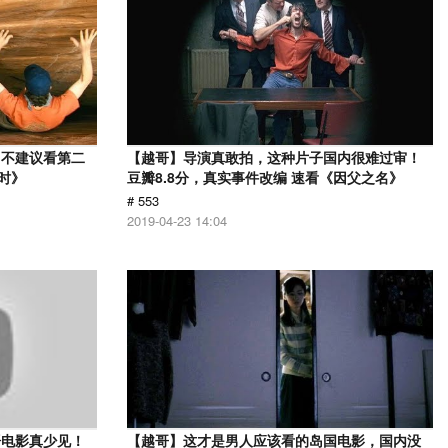
，不建议看第二
【越哥】导演真敢拍，这种片子国内很难过审！
时》
豆瓣8.8分，真实事件改编 速看《因父之名》
# 553
2019-04-23 14:04
语电影真少见！
【越哥】这才是男人应该看的岛国电影，国内没