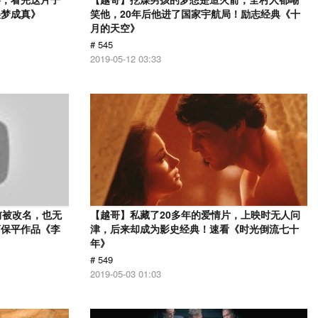
美梦成真》
笑他，20年后他进了国家宇航局！励志经典《十
月的天空》
# 545
2019-05-12 03:33
前被改名，也无
【越哥】私藏了20多年的爱情片，上映时无人问
曹保平作品《李
津，后来却成为影史经典！速看《时光倒流七十
年》
# 549
2019-05-03 01:03