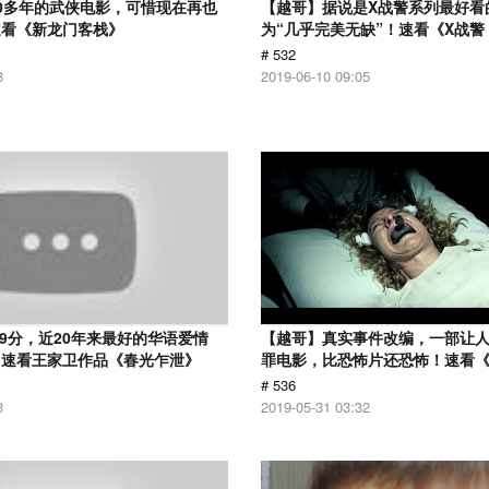
0多年的武侠电影，可惜现在再也
【越哥】据说是X战警系列最好看
速看《新龙门客栈》
为“几乎完美无缺”！速看《X战
# 532
8
2019-06-10 09:05
.9分，近20年来最好的华语爱情
【越哥】真实事件改编，一部让
！速看王家卫作品《春光乍泄》
罪电影，比恐怖片还恐怖！速看
# 536
3
2019-05-31 03:32