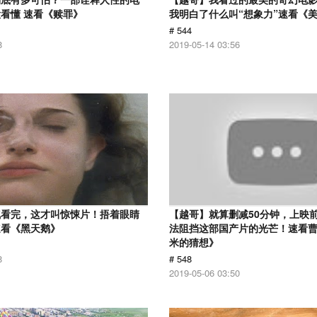
看懂 速看《赎罪》
我明白了什么叫“想象力”速看《
# 544
8
2019-05-14 03:56
气看完，这才叫惊悚片！捂着眼睛
【越哥】就算删减50分钟，上映
速看《黑天鹅》
法阻挡这部国产片的光芒！速看
米的猜想》
8
# 548
2019-05-06 03:50