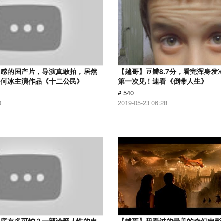
敏感的国产片，导演真敢拍，居然
【越哥】豆瓣8.7分，看完浑身发
看何冰主演作品《十二公民》
第一次见！速看《倒带人生》
# 540
0
2019-05-23 06:28
到底有多可怕？一部诠释人性的电
【越哥】我看过的最美的奇幻电