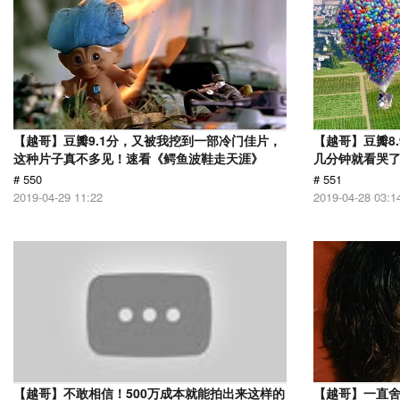
【越哥】豆瓣9.1分，又被我挖到一部冷门佳片，
【越哥】豆瓣8
这种片子真不多见！速看《鳄鱼波鞋走天涯》
几分钟就看哭
# 550
# 551
2019-04-29 11:22
2019-04-28 03:1
【越哥】不敢相信！500万成本就能拍出来这样的
【越哥】一直