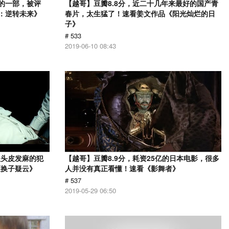
的一部，被评
【越哥】豆瓣8.8分，近二十几年来最好的国产青
警：逆转未来》
春片，太生猛了！速看姜文作品《阳光灿烂的日
子》
# 533
2019-06-10 08:43
人头皮发麻的犯
【越哥】豆瓣8.9分，耗资25亿的日本电影，很多
《换子疑云》
人并没有真正看懂！速看《影舞者》
# 537
2019-05-29 06:50