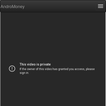
AndroMoney
Tog
nav