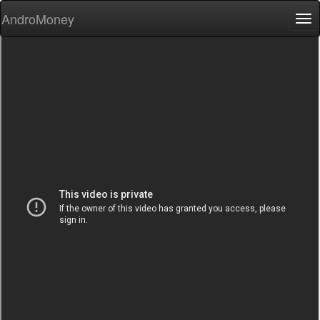
AndroMoney
Tog
nav