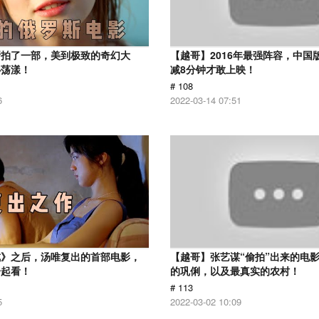
斯拍了一部，美到极致的奇幻大
【越哥】2016年最强阵容，中国
心荡漾！
减8分钟才敢上映！
# 108
6
2022-03-14 07:51
戒》之后，汤唯复出的首部电影，
【越哥】张艺谋“偷拍”出来的电
一起看！
的巩俐，以及最真实的农村！
# 113
5
2022-03-02 10:09