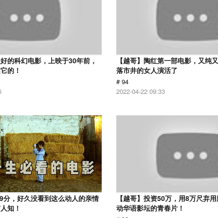
好的科幻电影，上映于30年前，
【越哥】陶红第一部电影，又纯
越它的！
落市井的女人演活了
# 94
6
2022-04-22 09:33
.9分，好久没看到这么动人的亲情
【越哥】投资50万，用8万尺弃
有人知！
动华语影坛的青春片！