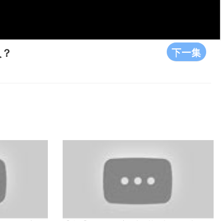
下一集
人？