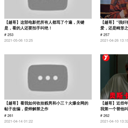
【越哥】这部电影把所有人都骂了个遍，关键
【越哥】“强奸
是，看的人还要拍手叫绝！
爱，还是畸形
# 253
# 257
2021-05-06 13:25
2021-04-26 13:1
【越哥】看我如何收拾贱男和小三？火爆全网的
【越哥】近些
帖子改编，娄烨解禁之作
我第一个替他
# 261
# 262
2021-04-14 01:22
2021-04-10 13:3