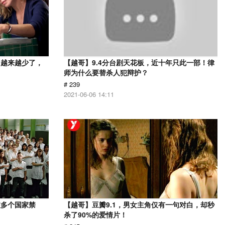
，越来越少了，
【越哥】9.4分台剧天花板，近十年只此一部！律
师为什么要替杀人犯辩护？
# 239
2021-06-06 14:11
被多个国家禁
【越哥】豆瓣9.1，男女主角仅有一句对白，却秒
杀了90%的爱情片！