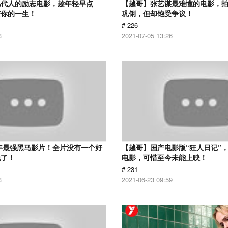
几代人的励志电影，趁年轻早点
【越哥】张艺谋最难懂的电影，
变你的一生！
巩俐，但却饱受争议！
# 226
3
2021-07-05 13:26
6年最强黑马影片！全片没有一个好
【越哥】国产电影版“狂人日记”
绝了！
电影，可惜至今未能上映！
# 231
3
2021-06-23 09:59