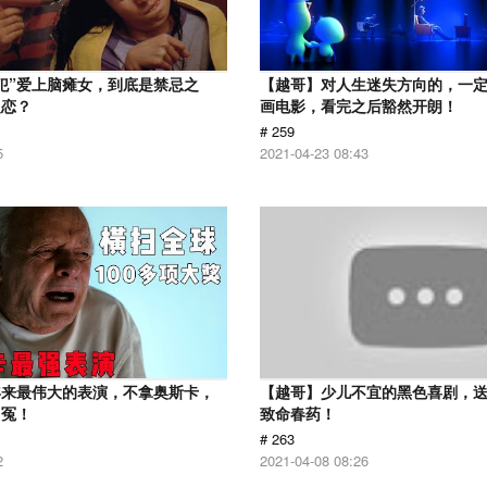
犯”爱上脑瘫女，到底是禁忌之
【越哥】对人生迷失方向的，一
之恋？
画电影，看完之后豁然开朗！
# 259
5
2021-04-23 08:43
年来最伟大的表演，不拿奥斯卡，
【越哥】少儿不宜的黑色喜剧，
叫冤！
致命春药！
# 263
2
2021-04-08 08:26