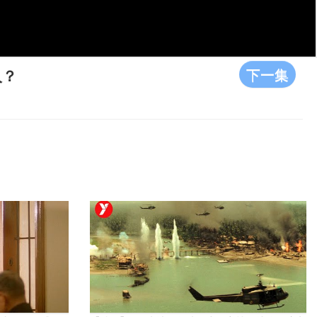
下一集
人？