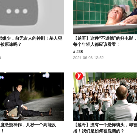
分都嫌少，前无古人的神剧！杀人犯
【越哥】这种“不道德”的好电影
该被原谅吗？
每个年轻人都应该看看！
# 238
0
2021-06-08 12:52
年度悬疑神作，几秒一个高能反
【越哥】没有一个恐怖镜头，却
尾！
播！我们是如何被洗脑的？