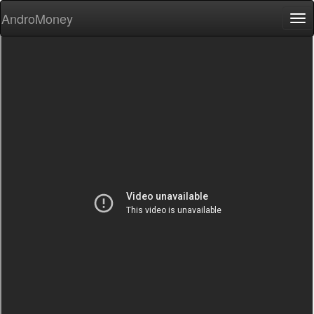
AndroMoney
Tog
nav