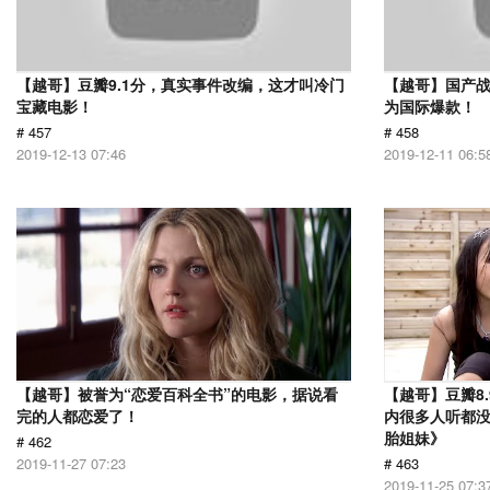
【越哥】豆瓣9.1分，真实事件改编，这才叫冷门
【越哥】国产
宝藏电影！
为国际爆款！
# 457
# 458
2019-12-13 07:46
2019-12-11 06:5
【越哥】被誉为“恋爱百科全书”的电影，据说看
【越哥】豆瓣8
完的人都恋爱了！
内很多人听都
胎姐妹》
# 462
2019-11-27 07:23
# 463
2019-11-25 07:3