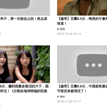
战争片，第一次敢这么拍！差点成
【越哥】豆瓣8.5分，唯美的不像
味道！
# 459
8
2019-12-04 10:14
.9分，赚到我最多眼泪的片子，国
【越哥】豆瓣8.8分，中国获奖最
没听过！《分割在地球两端的双胞
可惜后来被埋没了！
# 464
2019-11-23 07:17
7