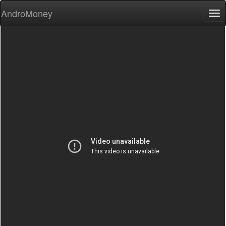
AndroMoney
Tog
nav