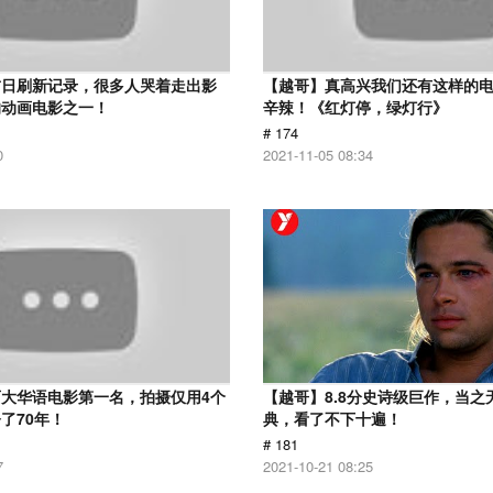
首日刷新记录，很多人哭着走出影
【越哥】真高兴我们还有这样的
的动画电影之一！
辛辣！《红灯停，绿灯行》
# 174
0
2021-11-05 08:34
大华语电影第一名，拍摄仅用4个
【越哥】8.8分史诗级巨作，当之
了70年！
典，看了不下十遍！
# 181
7
2021-10-21 08:25