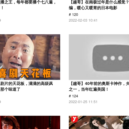
重播之王，每年都要播个七八遍，
【越哥】在南极过年是什么感觉
了！
编，暖心又暖胃的日本电影
# 120
9
2022-02-03 10:41
喜剧片的天花板，满满的高级讽
【越哥】40年前的奥斯卡神作，
出那个味道了
之一，当年红遍美国！
# 124
9
2022-01-25 11:51