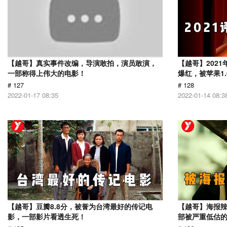
【越哥】真实事件改编，导演敢拍，演员敢演，
【越哥】202
一部称得上伟大的电影！
爆红，被苹果1
# 127
# 128
2022-01-17 08:35
2022-01-14 08:3
【越哥】豆瓣8.8分，被誉为台湾最好的传记电
【越哥】海报辣
影，一部影片看透生死！
部被严重低估