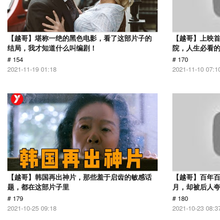
【越哥】堪称一绝的黑色电影，看了这部片子的
【越哥】上映
结局，我才知道什么叫编剧！
院，人生必看
# 154
# 170
2021-11-19 01:18
2021-11-10 07:1
【越哥】韩国再出神片，那些羞于启齿的敏感话
【越哥】百年百
题，都在这部片子里
月，却被后人夸
# 179
# 180
2021-10-25 09:18
2021-10-23 08:3