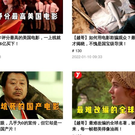
1年评分最高的美国电影，一上线就
【越哥】如何用电影欺骗观众？
.6亿买下！
才揭晓，不愧是国宝级导演！
# 130
8
2022-01-10 09:33
眼，几乎为0的宣传，但它却是一
【越哥】最难改编的全球名著，
的国产片！
来，每一帧都美得像油画！