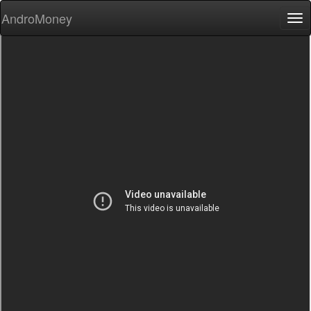
AndroMoney
Tog
nav