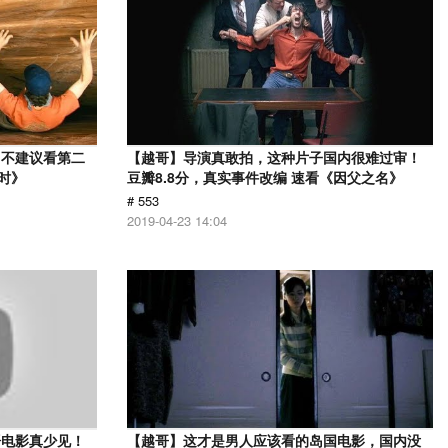
，不建议看第二
【越哥】导演真敢拍，这种片子国内很难过审！
时》
豆瓣8.8分，真实事件改编 速看《因父之名》
# 553
2019-04-23 14:04
语电影真少见！
【越哥】这才是男人应该看的岛国电影，国内没