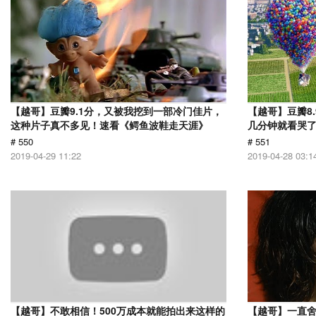
【越哥】豆瓣9.1分，又被我挖到一部冷门佳片，
【越哥】豆瓣8
这种片子真不多见！速看《鳄鱼波鞋走天涯》
几分钟就看哭
# 550
# 551
2019-04-29 11:22
2019-04-28 03:1
【越哥】不敢相信！500万成本就能拍出来这样的
【越哥】一直