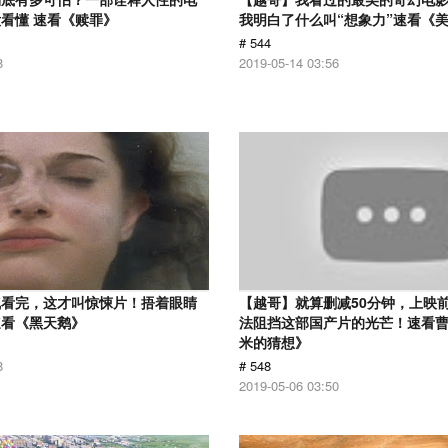
看懂 速看《赎罪》
我明白了什么叫“想象力”速看《
# 544
8
2019-05-14 03:56
气看完，这才叫惊悚片！捂着眼睛
【越哥】就算删减50分钟，上映
速看《黑天鹅》
法阻挡这部国产片的光芒！速看
米的猜想》
8
# 548
2019-05-06 03:50