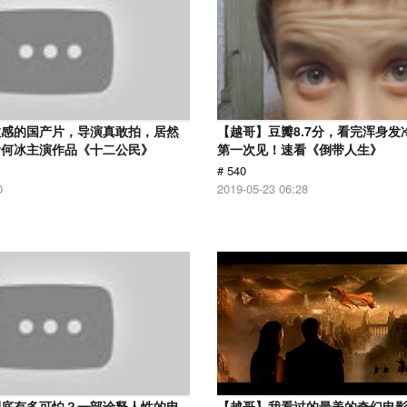
敏感的国产片，导演真敢拍，居然
【越哥】豆瓣8.7分，看完浑身发
看何冰主演作品《十二公民》
第一次见！速看《倒带人生》
# 540
0
2019-05-23 06:28
到底有多可怕？一部诠释人性的电
【越哥】我看过的最美的奇幻电