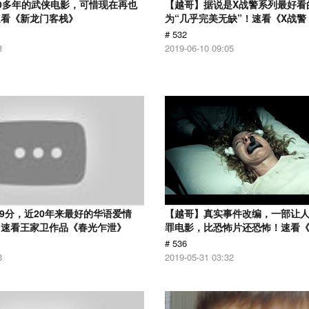
0多年的武侠电影，可惜现在再也
【越哥】据说是X战警系列最好看
速看《新龙门客栈》
为“几乎完美无缺”！速看《X战
# 532
8
2019-06-10 09:05
.9分，近20年来最好的华语爱情
【越哥】真实事件改编，一部让
！速看王家卫作品《春光乍泄》
罪电影，比恐怖片还恐怖！速看
# 536
3
2019-05-31 03:32