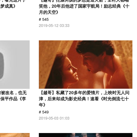
美梦成真》
笑他，20年后他进了国家宇航局！励志经典《十
月的天空》
# 545
2019-05-12 03:33
前被改名，也无
【越哥】私藏了20多年的爱情片，上映时无人问
曹保平作品《李
津，后来却成为影史经典！速看《时光倒流七十
年》
# 549
2019-05-03 01:03