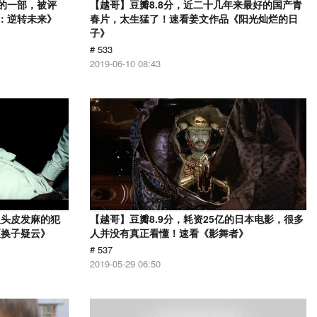
的一部，被评
【越哥】豆瓣8.8分，近二十几年来最好的国产青
警：逆转未来》
春片，太生猛了！速看姜文作品《阳光灿烂的日
子》
# 533
2019-06-10 08:43
人头皮发麻的犯
【越哥】豆瓣8.9分，耗资25亿的日本电影，很多
《换子疑云》
人并没有真正看懂！速看《影舞者》
# 537
2019-05-29 06:50