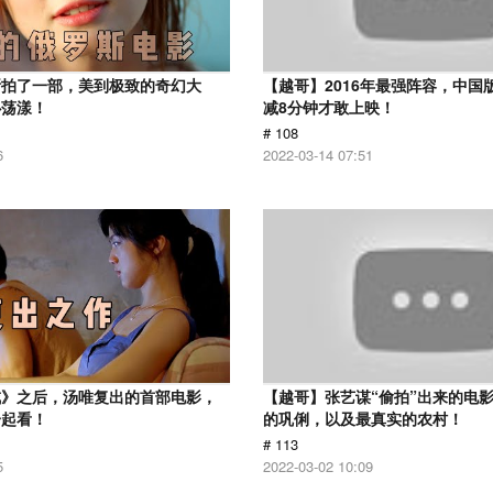
斯拍了一部，美到极致的奇幻大
【越哥】2016年最强阵容，中国
心荡漾！
减8分钟才敢上映！
# 108
6
2022-03-14 07:51
戒》之后，汤唯复出的首部电影，
【越哥】张艺谋“偷拍”出来的电
一起看！
的巩俐，以及最真实的农村！
# 113
5
2022-03-02 10:09