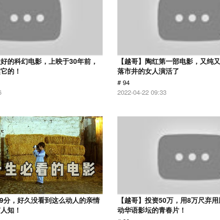
好的科幻电影，上映于30年前，
【越哥】陶红第一部电影，又纯
越它的！
落市井的女人演活了
# 94
6
2022-04-22 09:33
.9分，好久没看到这么动人的亲情
【越哥】投资50万，用8万尺弃
有人知！
动华语影坛的青春片！