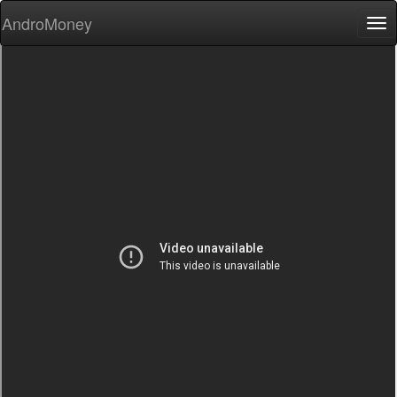
AndroMoney
Tog
nav