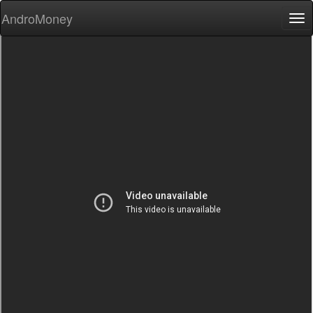
AndroMoney
Tog
nav