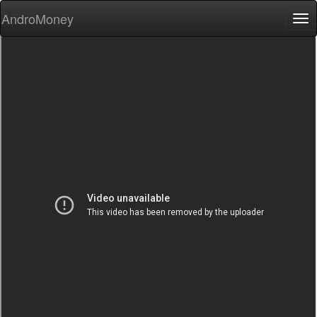
AndroMoney
Tog
nav