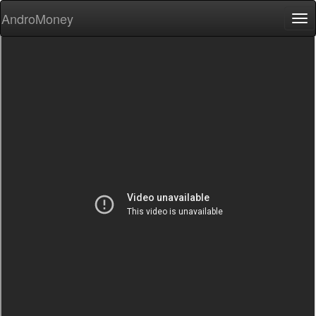
AndroMoney
Tog
nav