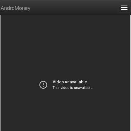
AndroMoney
Tog
nav