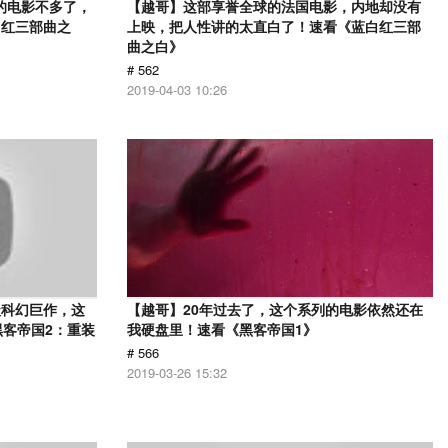
的电影不多了，
【越哥】这部享誉全球的法国电影，内地却没有
白红三部曲之
上映，把人性讲的太直白了！速看《蓝白红三部
曲之白》
# 562
2019-04-03 10:26
级科幻巨作，这
【越哥】20年过去了，这个系列的电影依然还在
黑客帝国2：重装
我硬盘里！速看《黑客帝国1》
# 566
2019-03-26 15:32