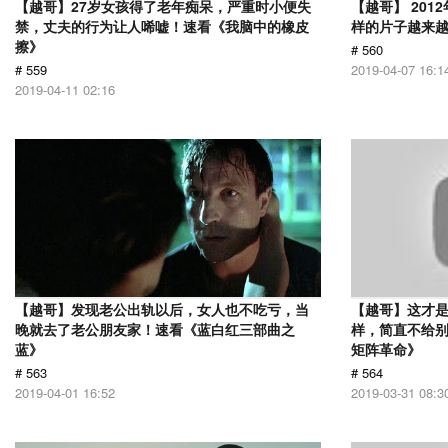
【越哥】27岁女孩得了老年痴呆，严重时小便失
【越哥】 20
禁，丈夫的行为让人唏嘘！速看《我脑中的橡皮
样的片子越来
擦》
# 560
# 559
2019-04-07 16:1
2019-04-11 02:16
【越哥】发现老公出轨以后，女人也不吃亏，当
【越哥】这才是
晚就去了老公朋友家！速看《蓝白红三部曲之
样，简直不给别
蓝》
矩阵革命》
# 563
# 564
2019-04-01 16:52
2019-03-31 08:3