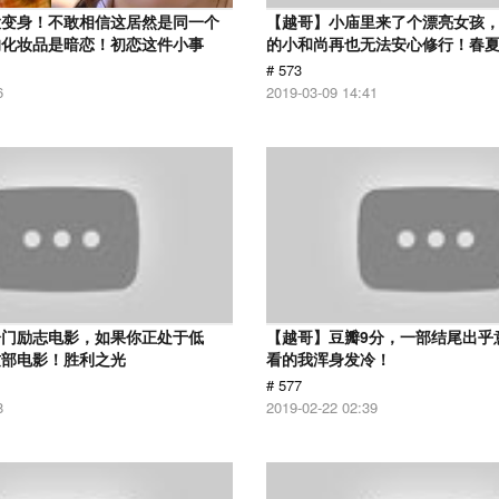
大变身！不敢相信这居然是同一个
【越哥】小庙里来了个漂亮女孩
的化妆品是暗恋！初恋这件小事
的小和尚再也无法安心修行！春
# 573
6
2019-03-09 14:41
冷门励志电影，如果你正处于低
【越哥】豆瓣9分，一部结尾出乎
这部电影！胜利之光
看的我浑身发冷！
# 577
8
2019-02-22 02:39