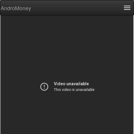
AndroMoney
Tog
nav