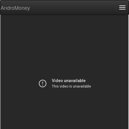
AndroMoney
Tog
nav