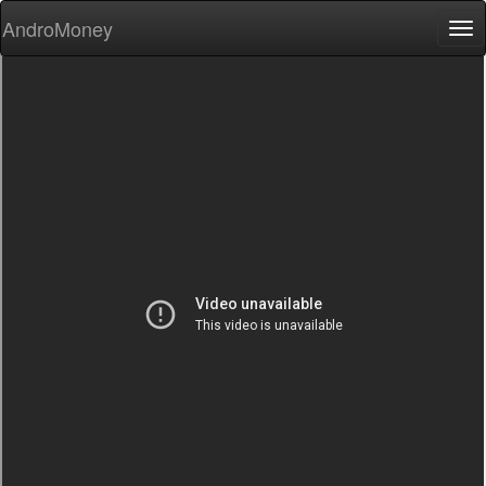
AndroMoney
Tog
nav