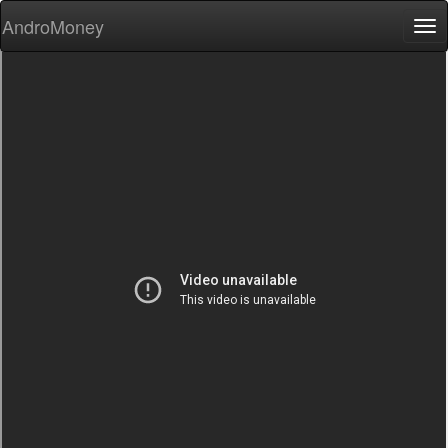
AndroMoney
Tog
nav