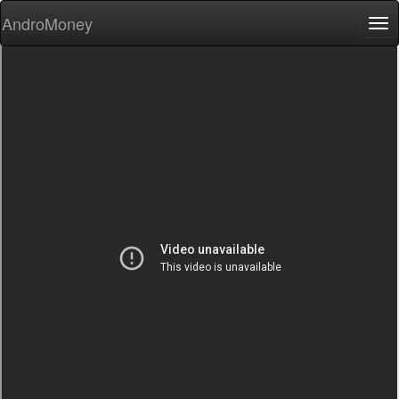
AndroMoney
Tog
nav