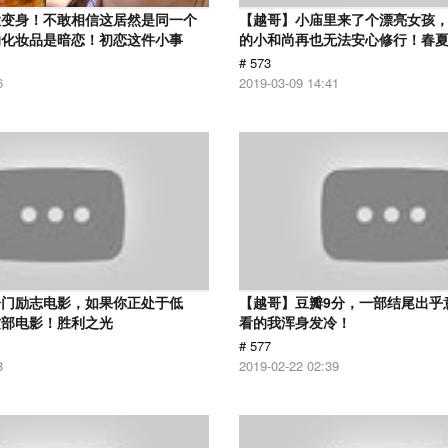
大变身！不敢相信这居然是同一个
【越哥】小庙里来了个漂亮女孩
的化妆品是暗恋！初恋这件小事
的小和尚再也无法安心修行！春
# 573
6
2019-03-09 14:41
冷门励志电影，如果你正处于低
【越哥】豆瓣9分，一部结尾出乎
这部电影！胜利之光
看的我浑身发冷！
# 577
8
2019-02-22 02:39