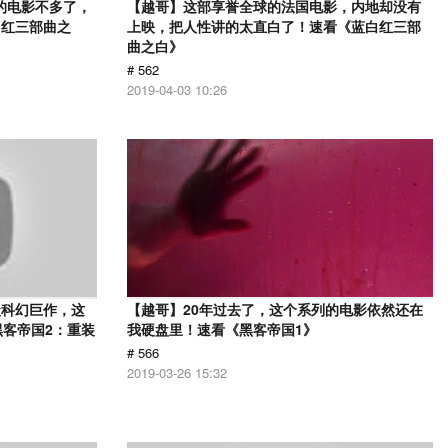
的电影不多了，
【越哥】这部享誉全球的法国电影，内地却没有
白红三部曲之
上映，把人性讲的太直白了！速看《蓝白红三部
曲之白》
# 562
2019-04-03 10:26
级科幻巨作，这
【越哥】20年过去了，这个系列的电影依然还在
黑客帝国2：重装
我硬盘里！速看《黑客帝国1》
# 566
2019-03-26 15:32