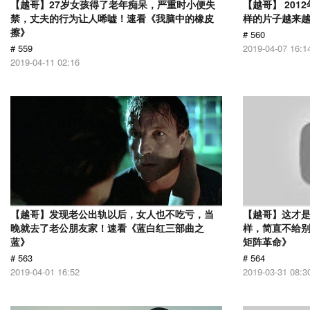
【越哥】27岁女孩得了老年痴呆，严重时小便失
【越哥】 20
禁，丈夫的行为让人唏嘘！速看《我脑中的橡皮
样的片子越来
擦》
# 560
# 559
2019-04-07 16:1
2019-04-11 02:16
【越哥】发现老公出轨以后，女人也不吃亏，当
【越哥】这才是
晚就去了老公朋友家！速看《蓝白红三部曲之
样，简直不给别
蓝》
矩阵革命》
# 563
# 564
2019-04-01 16:52
2019-03-31 08:3