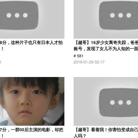
.8分，这种片子也只有日本人才拍
【越哥】16岁少女离奇失踪，爸
了！
账号，发现了女儿不为人知的一
# 581
0
2019-01-29 02:17
.7分，一群00后主演的电影，却把
【越哥】看着我！你害怕变成自
了！
人吗？