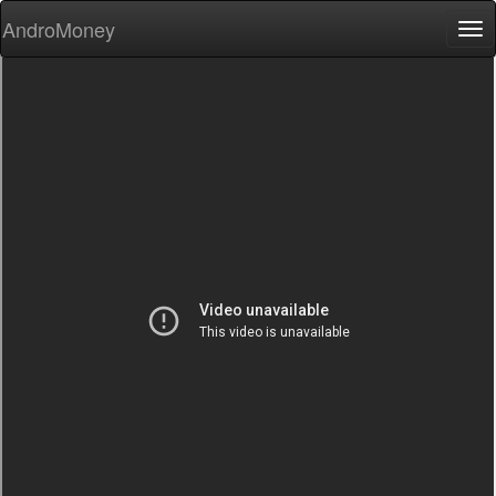
AndroMoney
Tog
nav