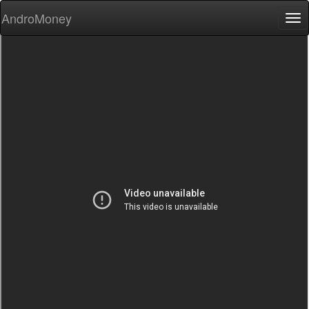
AndroMoney
Tog
nav