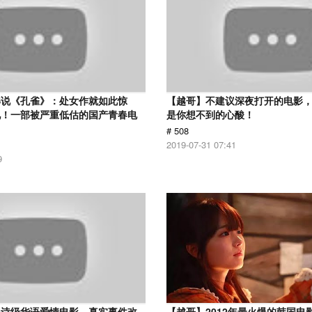
解说《孔雀》：处女作就如此惊
【越哥】不建议深夜打开的电影
见！一部被严重低估的国产青春电
是你想不到的心酸！
# 508
2019-07-31 07:41
9
史诗级华语爱情电影，真实事件改
【越哥】2012年最火爆的韩国电