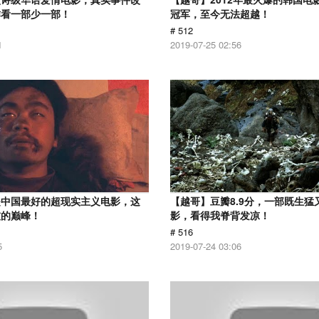
作看一部少一部！
冠军，至今无法超越！
# 512
1
2019-07-25 02:56
是中国最好的超现实主义电影，这
【越哥】豆瓣8.9分，一部既生猛
技的巅峰！
影，看得我脊背发凉！
# 516
5
2019-07-24 03:06