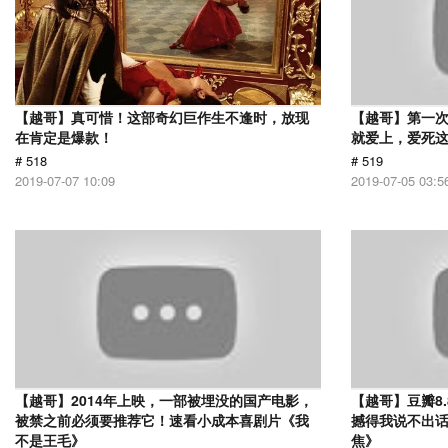
【越哥】真可惜！这部奇幻巨作生不逢时，放现
【越哥】第一
在肯定是爆款！
就爱上，爱死
# 518
# 519
2019-07-07 10:09
2019-07-05 03:5
【越哥】2014年上映，一部被埋没的国产电影，
【越哥】豆瓣8
被禁之前必须要推荐它！速看小成本喜剧片《我
撼得我说不出
不是王毛》
焦》