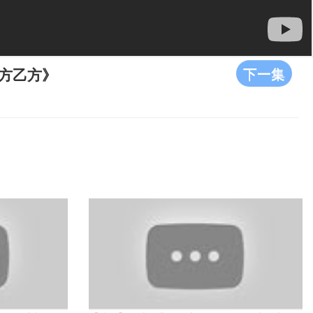
下一集
甲方乙方》