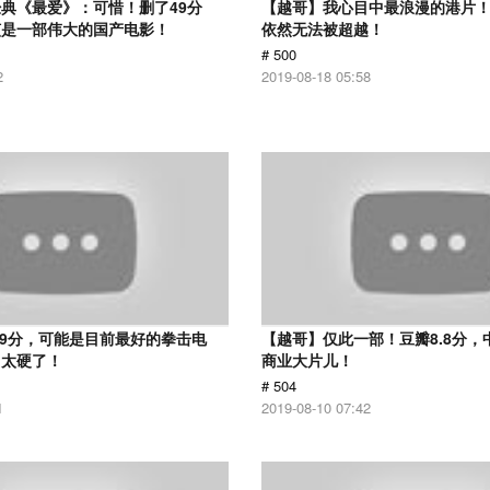
典《最爱》：可惜！删了49分
【越哥】我心目中最浪漫的港片！
该是一部伟大的国产电影！
依然无法被超越！
# 500
2
2019-08-18 05:58
.9分，可能是目前最好的拳击电
【越哥】仅此一部！豆瓣8.8分，
，太硬了！
商业大片儿！
# 504
1
2019-08-10 07:42