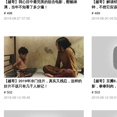
【越哥】我心目中最完美的狙击电影，酣畅淋
【越哥】解读经
漓，当年不知看了多少遍！
钟，不然它应
# 498
# 499
2019-08-27 07:50
2019-08-20 04:5
【越哥】2019年冷门佳片，真实又残忍，这样的
【越哥】豆瓣8
好片不该只有几千人标记！
影，拳拳到肉
# 502
# 503
2019-08-14 09:48
2019-08-12 09:5